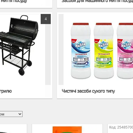
 миття посуду
Засоби для машинного миття посуд
4
 грилю
Чистячі засоби сухого типу
2548570