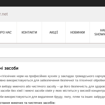
.net
НА
ПРО НАС
КОНТАКТИ
АКЦІЇ
НОВИНКИ
SHOW
чі засоби
-гігієнічних норм на професійних кухнях у закладах громадського харчу
тивно використовуються для забезпечення безпечної та гігієнічної обробк
я вибору миючого або чистячого засобу – це його безпечність для здоров'
засоби без хімії і миючі засоби хімія у яких міститься у високій концентр
оби використовуються для видалення бруду, пилу, плям та інших забрудн
стання миючих та чистячих засобів: