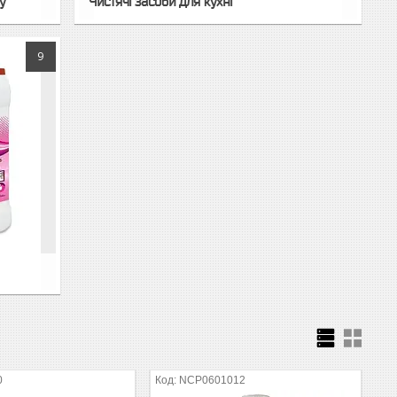
у
Чистячі засоби для кухні
9
0
NCP0601012