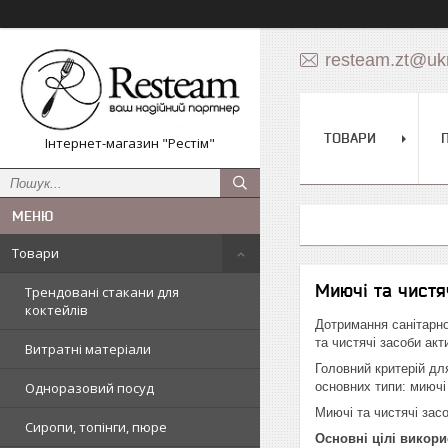
resteam.zt@ukr
ТОВАРИ
Інтернет-магазин "Рестім"
Товари
Миючі та чистя
Трендовані стакани для
коктейлів
Дотримання санітарно
та чистячі засоби ак
Витратні матеріали
Головний критерій дл
Одноразовий посуд
основних типи: миючі 
Миючі та чистячі зас
Сиропи, топінги, пюре
Основні цілі викори