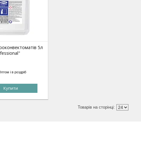
ароконвектоматів 5л
fessional"
Оптом і в роздріб
Купити