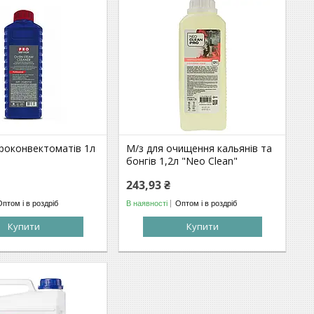
ароконвектоматів 1л
М/з для очищення кальянів та
бонгів 1,2л "Neo Clean"
243,93 ₴
Оптом і в роздріб
В наявності
Оптом і в роздріб
Купити
Купити