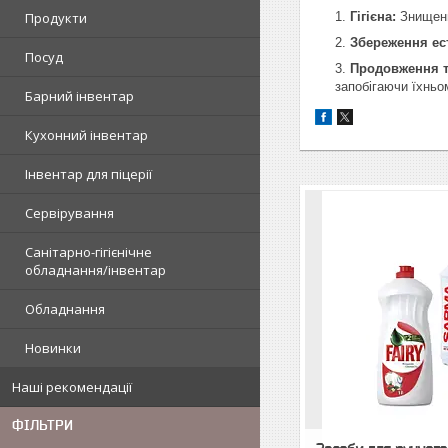
Продукти
Гігієна:
Знищення
Збереження ес
Посуд
Продовження т
запобігаючи їхнь
Барний інвентар
Кухонний інвентар
Інвентар для піцерії
Сервірування
Санітарно-гігієнічне
обладнання/інвентар
Обладнання
Новинки
Наші рекомендації
ФІЛЬТРИ