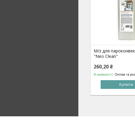
М/з для пароконвек
"Neo Clean"
260,20 ₴
В наявності
Оптом і в ро
Купити