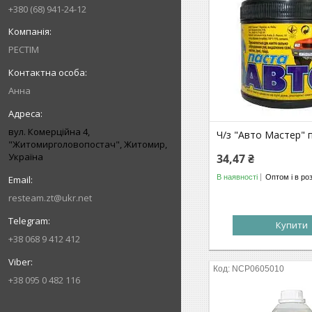
+380 (68) 941-24-12
РЕСТІМ
Анна
вул. Комерційна 4,
Ч/з "Авто Мастер" 
"Житомирголовопостач", Житомир,
Україна
34,47 ₴
В наявності
Оптом і в ро
resteam.zt@ukr.net
Купити
+38 068 9 412 412
NCP0605010
+38 095 0 482 116