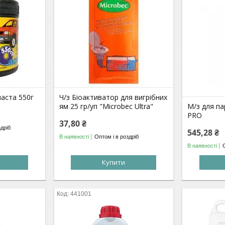
паста 550г
Ч/з Біоактиватор для вигрібних
ям 25 гр/уп "Microbec Ultra"
М/з для п
PRO
37,80 ₴
здріб
545,28 ₴
В наявності
Оптом і в роздріб
В наявності
Купити
441001