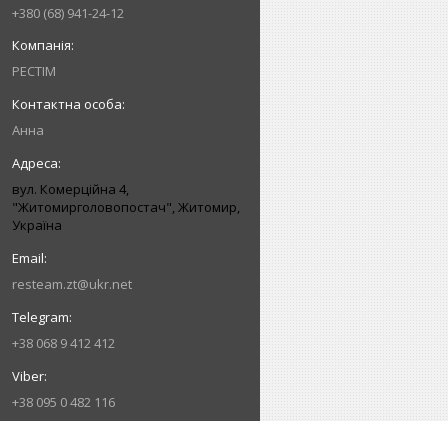
+380 (68) 941-24-12
РЕСТІМ
Анна
вул. Комерційна 4,
"Житомирголовопостач", Житомир,
Україна
resteam.zt@ukr.net
+38 068 9 412 412
+38 095 0 482 116