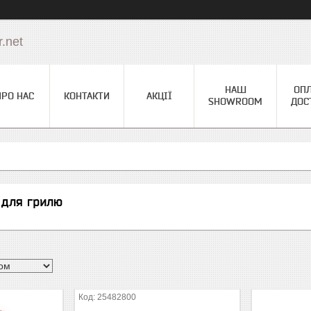
.net
НАШ
ОПЛ
ПРО НАС
КОНТАКТИ
АКЦІЇ
SHOWROOM
ДОС
 для грилю
25482800