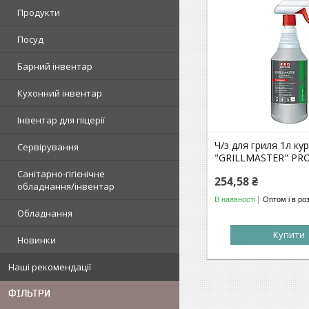
Продукти
Посуд
Барний інвентар
Кухонний інвентар
Інвентар для піцерії
Ч/з для гриля 1л ку
Сервірування
"GRILLMASTER" PR
Санітарно-гігієнічне
254,58 ₴
обладнання/інвентар
В наявності
Оптом і в ро
Обладнання
Купити
Новинки
Наші рекомендації
ФІЛЬТРИ