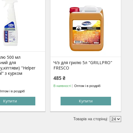
илю 500 мл
ьний для
Ч/з для грилю 5л "GRILLPRO"
у,кіптяви) "Helper
FRESCO
al" з курком
485 ₴
В наявності
Оптом і в роздріб
Оптом і в роздріб
Купити
Купити