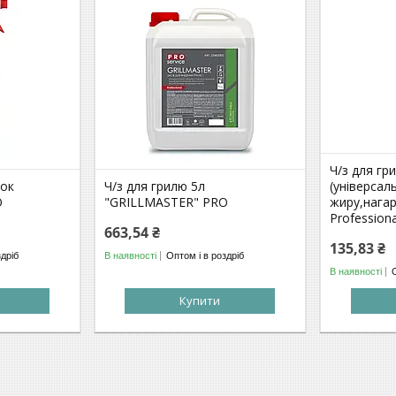
Ч/з для гр
рок
Ч/з для грилю 5л
(універсал
O
"GRILLMASTER" PRO
жиру,нагар
Profession
663,54 ₴
135,83 ₴
здріб
В наявності
Оптом і в роздріб
В наявності
Купити