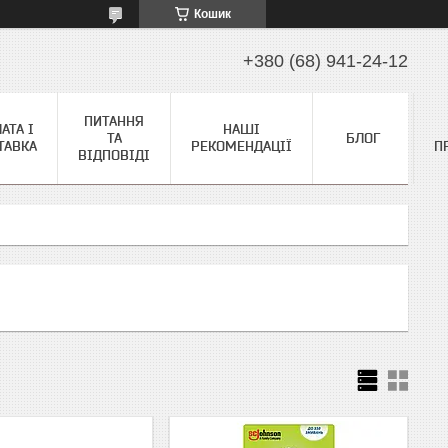
Кошик
+380 (68) 941-24-12
ПИТАННЯ
АТА І
НАШІ
ТА
БЛОГ
ТАВКА
РЕКОМЕНДАЦІЇ
П
ВІДПОВІДІ