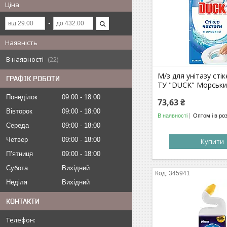
Ціна
Наявність
В наявності
22
М/з для унітазу сті
ГРАФІК РОБОТИ
ТУ "DUCK" Морськи
Понеділок
09:00
18:00
73,63 ₴
Вівторок
09:00
18:00
В наявності
Оптом і в ро
Середа
09:00
18:00
Четвер
09:00
18:00
Купити
Пʼятниця
09:00
18:00
Субота
Вихідний
345941
Неділя
Вихідний
КОНТАКТИ