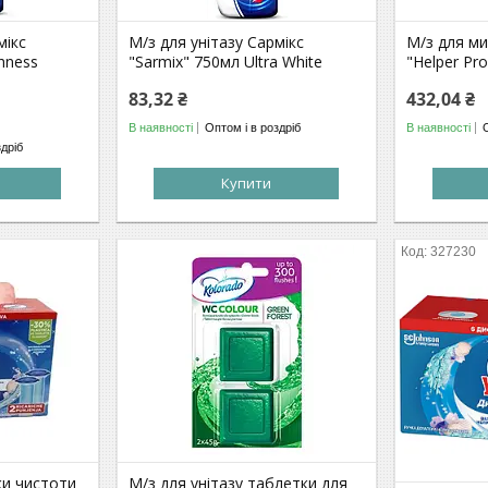
мікс
М/з для унітазу Сармікс
М/з для ми
hness
"Sarmix" 750мл Ultra White
"Helper Pro
83,32 ₴
432,04 ₴
В наявності
Оптом і в роздріб
В наявності
здріб
Купити
327230
ки чистоти
М/з для унітазу таблетки для