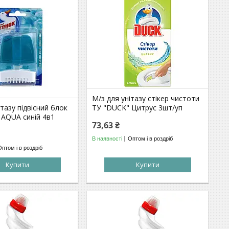
М/з для унітазу стікер чистоти
ітазу підвісний блок
ТУ "DUCK" Цитрус 3шт/уп
 AQUA синій 4в1
73,63 ₴
В наявності
Оптом і в роздріб
Оптом і в роздріб
Купити
Купити