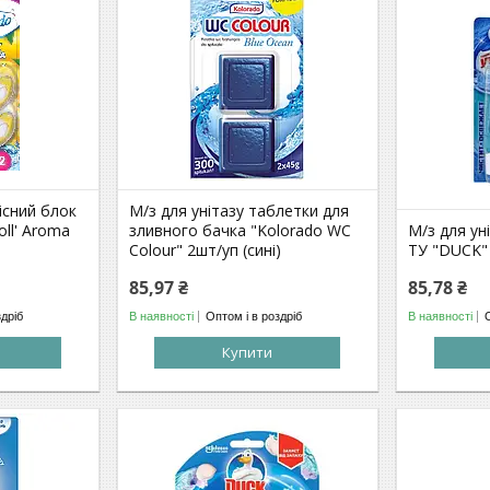
вісний блок
М/з для унітазу таблетки для
oll' Aroma
зливного бачка "Kolorado WC
М/з для ун
Colour" 2шт/уп (сині)
ТУ "DUCK"
85,97 ₴
85,78 ₴
здріб
В наявності
Оптом і в роздріб
В наявності
Купити