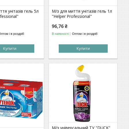
ття унітазів гель 5л
М/з для миття унітазів гель 1л
fessional"
"Helper Professional"
96,76 ₴
Оптом і в роздріб
В наявності
Оптом і в роздріб
Купити
Купити
М/з універсальний ТУ "DUCK"