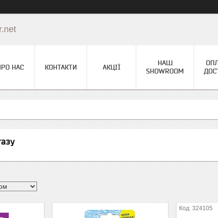
.net
НАШ
ОПЛ
ПРО НАС
КОНТАКТИ
АКЦІЇ
SHOWROOM
ДОС
тазу
324105