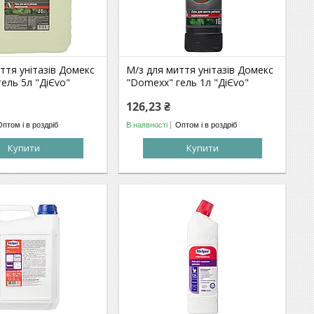
ття унітазів Домекс
М/з для миття унітазів Домекс
ель 5л "ДіЄvo"
"Domexx" гель 1л "ДіЄvo"
126,23 ₴
Оптом і в роздріб
В наявності
Оптом і в роздріб
Купити
Купити