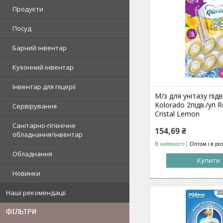
Продукти
Посуд
Барний інвентар
Кухонний інвентар
Інвентар для піцерії
М/з для унітазу під
Kolorado 2підв./уп R
Сервірування
Cristal Lemon
Санітарно-гігієнічне
154,69 ₴
обладнання/інвентар
В наявності
Оптом і в ро
Обладнання
Купити
Новинки
Наші рекомендації
ФІЛЬТРИ