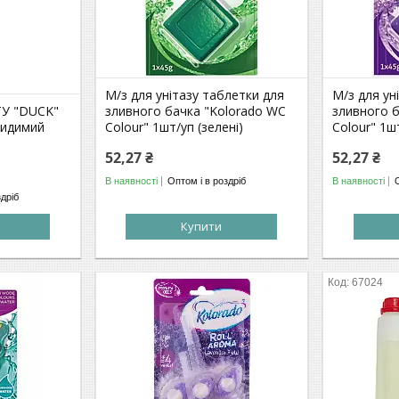
М/з для унітазу таблетки для
М/з для ун
ТУ "DUCK"
зливного бачка "Kolorado WC
зливного 
видимий
Colour" 1шт/уп (зелені)
Colour" 1ш
52,27 ₴
52,27 ₴
В наявності
Оптом і в роздріб
В наявності
здріб
Купити
67024