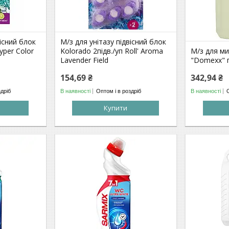
вісний блок
М/з для унітазу підвісний блок
yper Color
Kolorado 2підв./уп Roll' Aroma
М/з для ми
Lavender Field
"Domexx" г
154,69 ₴
342,94 ₴
здріб
В наявності
Оптом і в роздріб
В наявності
Купити