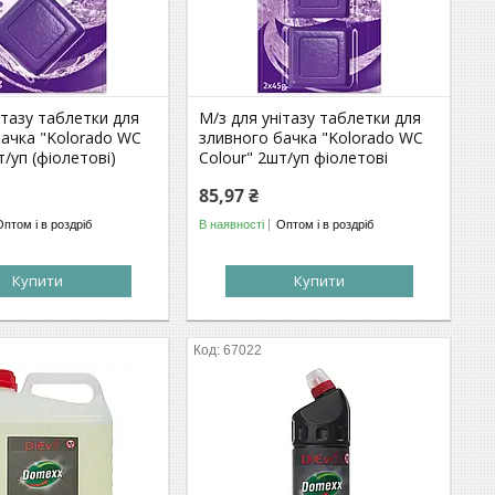
ітазу таблетки для
М/з для унітазу таблетки для
бачка "Kolorado WC
зливного бачка "Kolorado WC
т/уп (фіолетові)
Colour" 2шт/уп фіолетові
85,97 ₴
Оптом і в роздріб
В наявності
Оптом і в роздріб
Купити
Купити
67022