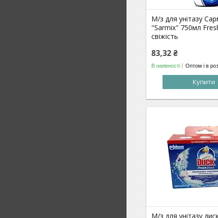
М/з для унітазу Сар
"Sarmix" 750мл Fres
cвіжість
83,32 ₴
В наявності
Оптом і в ро
Купити
М/з для унітазу дис