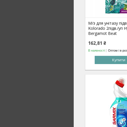
М/з для унітазу під
Kolorado 2підв./уп H
Bergamot Beat
162,81 ₴
В наявності
Оптом і в ро
Купити