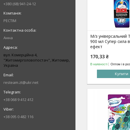
+380 (68) 941-24-12
РЕСТІМ
М/з універсальний 
Анна
900 мл Супер сила 
ефект
вул. Комерційна 4,
170,33 ₴
"Житомирголовопостач", Житомир,
В наявності
Оптом і в ро
Україна
Купити
resteam.zt@ukr.net
+38 068 9 412 412
+38 095 0 482 116