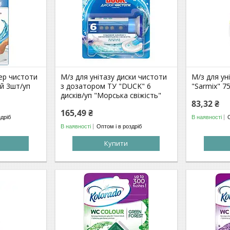
кер чистоти
М/з для унітазу диски чистоти
М/з для ун
й 3шт/уп
з дозатором ТУ "DUCK" 6
"Sarmix" 
дисків/уп "Морська свіжість"
83,32 ₴
165,49 ₴
здріб
В наявності
В наявності
Оптом і в роздріб
Купити