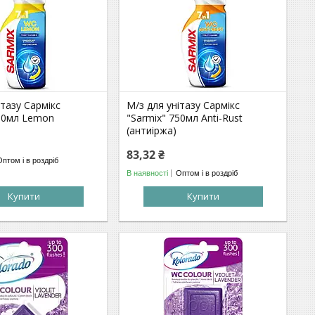
ітазу Сармікс
М/з для унітазу Сармікс
750мл Lemon
"Sarmix" 750мл Anti-Rust
(антиіржа)
83,32 ₴
Оптом і в роздріб
В наявності
Оптом і в роздріб
Купити
Купити