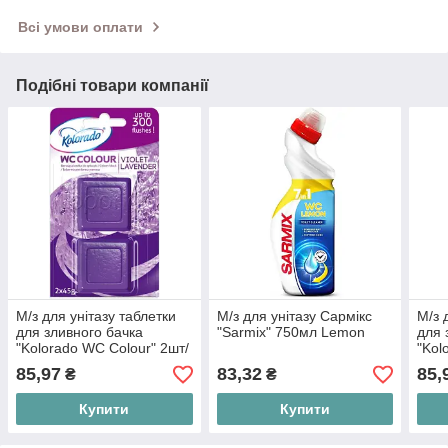
Всі умови оплати
Подібні товари компанії
М/з для унітазу таблетки
М/з для унітазу Сармікс
М/з 
для зливного бачка
"Sarmix" 750мл Lemon
для 
"Kolorado WC Colour" 2шт/
"Kol
уп фіолетові
уп (с
85,97
83,32
85,
₴
₴
Купити
Купити