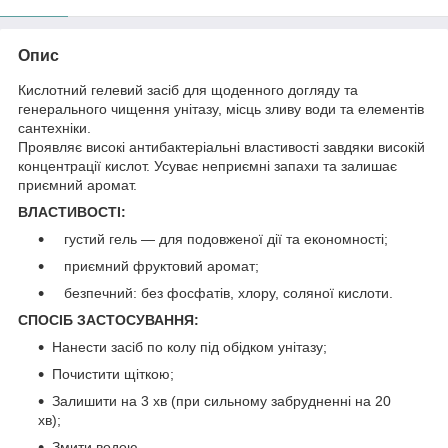
Опис
Кислотний гелевий засіб для щоденного догляду та
генерального чищення унітазу, місць зливу води та елементів
сантехніки.
Проявляє високі антибактеріальні властивості завдяки високій
концентрації кислот. Усуває неприємні запахи та залишає
приємний аромат.
ВЛАСТИВОСТІ:
густий гель — для подовженої дії та економності;
приємний фруктовий аромат;
безпечний: без фосфатів, хлору, соляної кислоти.
СПОСІБ ЗАСТОСУВАННЯ:
Нанести засіб по колу під обідком унітазу;
Почистити щіткою;
Залишити на 3 хв (при сильному забрудненні на 20
хв);
Змити водою.