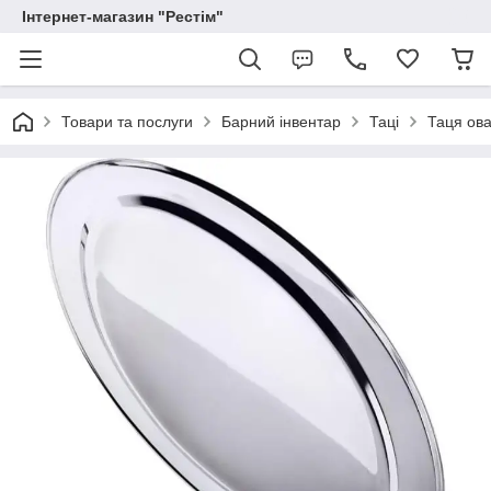
Інтернет-магазин "Рестім"
Товари та послуги
Барний інвентар
Таці
Таця ов