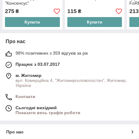
"Консенсус"
FoR
275
115
213
₴
₴
Купити
Купити
Про нас
98% позитивних з 359 відгуків за рік
Працює з 03.07.2017
м. Житомир
вул. Комерційна 4, "Житомирголовопостач", Житомир,
Україна
Контакти
Сьогодні вихідний
Показати весь графік роботи
Про нас