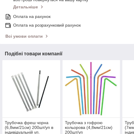
Детальніше
Оплата на рахунок
Оплата на розрахунковий рахунок
Всі умови оплати
Подібні товари компанії
Трубочка фреш чорна
Трубочка з гофрою
Труб
(6,8мм/21см) 200шт/уп в
кольорова (4,8мм/21см)
(7мм
індивідуальній уп.
200шт/уп
інди