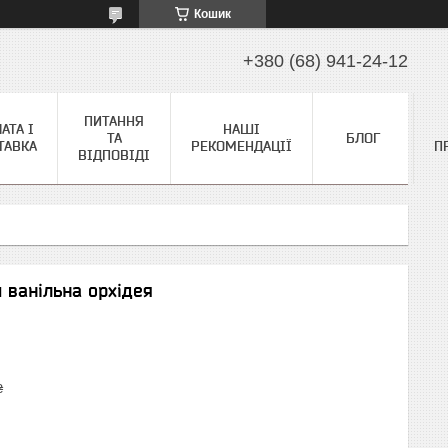
Кошик
+380 (68) 941-24-12
ПИТАННЯ
АТА І
НАШІ
ТА
БЛОГ
ТАВКА
РЕКОМЕНДАЦІЇ
П
ВІДПОВІДІ
м ванільна орхідея
₴