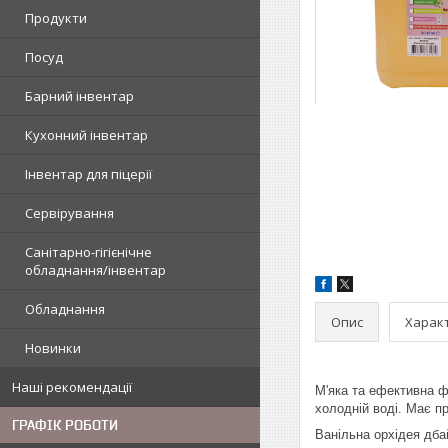
Продукти
Посуд
Барний інвентар
Кухонний інвентар
Інвентар для піцерії
Сервірування
Санітарно-гігієнічне
обладнання/інвентар
Обладнання
Опис
Харак
Новинки
Наші рекомендації
М'яка та ефективна ф
холодній воді. Має п
ГРАФІК РОБОТИ
Ванільна орхідея дба