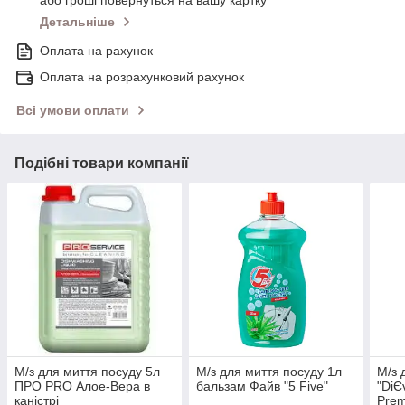
Детальніше
Оплата на рахунок
Оплата на розрахунковий рахунок
Всі умови оплати
Подібні товари компанії
М/з для миття посуду 5л
М/з для миття посуду 1л
М/з 
ПРО PRO Алое-Вера в
бальзам Файв "5 Five"
"DіЄ
каністрі
Pre