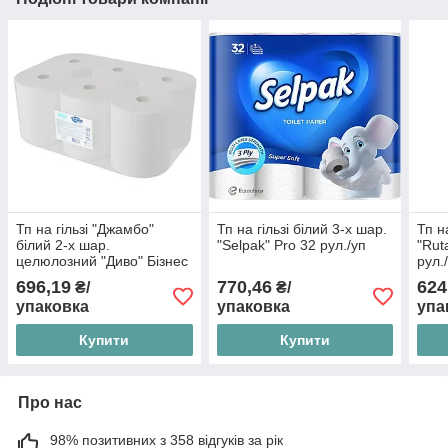
Тп на гільзі "Джамбо"
Тп на гільзі білий 3-х шар.
Тп н
білий 2-х шар.
"Selpak" Pro 32 рул./уп
"Rut
целюлозний "Диво" Бізнес
рул.
Optimal 12шт/уп
696,19
770,46
624
₴/
₴/
упаковка
упаковка
упа
Купити
Купити
Про нас
98% позитивних з 358 відгуків за рік