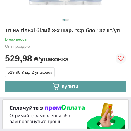
Тп на гільзі білий 3-х шар. "Срібло" 32шт/уп
В наявності
Опт і роздріб
529,98
₴/упаковка
529,98 ₴
від 2 упаковок
Купити