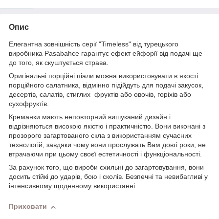
Опис
Елегантна зовнішність серії "Timeless" від турецького
виробника Pasabahce
гарантує ефект ейфорії від подачі ще
до того, як скуштується страва.
Оригінальні
порційні піали
можна використовувати в якості
порційного салатника, відмінно підійдуть для подачі закусок,
десертів, салатів, стиглих
фруктів або овочів, горіхів або
сухофруктів.
Креманки мають
неповторний
вишуканий
дизайн
і
відрізняються
високою якістю
і
практичністю
.
Вони
виконані
з
прозорого
загартованого
скла
з
використанням
сучасних
технологій
,
завдяки чому
вони
прослужать
Вам
довгі
роки
,
не
втрачаючи
при
цьому
своєї
естетичності
і
функціональності
.
За рахунок того, що вироби схильні до загартовування, вони
досить стійкі до ударів, бою і сколів.
Безпечні та невибагливі у
інтенсивному щоденному використанні.
Приховати