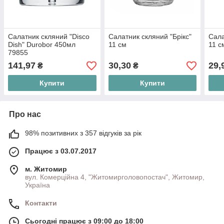
Салатник скляний "Disco
Салатник скляний "Брікс"
Сала
Dish" Durobor 450мл
11 см
11 с
79855
141,97
30,30
29,
₴
₴
Купити
Купити
Про нас
98% позитивних з 357 відгуків за рік
Працює з 03.07.2017
м. Житомир
вул. Комерційна 4, "Житомирголовопостач", Житомир,
Україна
Контакти
Сьогодні працює з 09:00 до 18:00