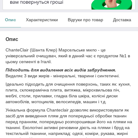
Опис
Характеристики
Відгуки про товар
Доставка
Опис
ChanteClair (Шанта Клер) Марсельське мило - це
універсальний очищувач, який в даний час є продуктом №1 в
цьому сегменті в Італії.
Підходить для видалення всіх видів забруднення.
Видаляє 3 види жирів - мінеральні, тварини і синтетичні.
Ідеально підходить для очищення поверхонь, таких як: кухня,
плита, склокерамічна плита, витяжка, мікрохвильова піч,
меблі, столи, прилавки, гладка біла шкіра, колісні диски
автомобілів, мотоциклів, велосипедів, машин і т.д.
Унікальна формула Chanteclair дозволяє використовувати як
засіб для виведення плям для попередньої обробки тканин
перед пранням, попередньо розпорошивши його на плями на
тканині. Екологічні активні речовини діють на плями і бруд на
текстильній тканини, наприклад: одязі, коміри, рукава, жирні