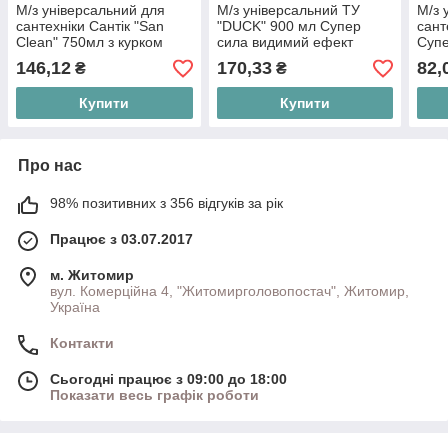
М/з універсальний для
М/з універсальний ТУ
М/з 
сантехніки Сантік "San
"DUCK" 900 мл Супер
сант
Clean" 750мл з курком
сила видимий ефект
Супе
Prof
146,12
170,33
82,
₴
₴
Купити
Купити
Про нас
98% позитивних з 356 відгуків за рік
Працює з 03.07.2017
м. Житомир
вул. Комерційна 4, "Житомирголовопостач", Житомир,
Україна
Контакти
Сьогодні працює з 09:00 до 18:00
Показати весь графік роботи