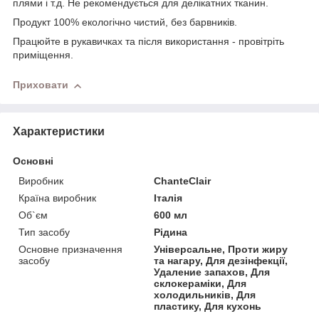
плями і т.д. Не рекомендується для делікатних тканин.
Продукт 100% екологічно чистий, без барвників.
Працюйте в рукавичках та після використання - провітріть
приміщення.
Приховати
Характеристики
Основні
Виробник
ChanteClair
Країна виробник
Італія
Об`єм
600 мл
Тип засобу
Рідина
Основне призначення
Універсальне, Проти жиру
засобу
та нагару, Для дезінфекції,
Удаление запахов, Для
склокераміки, Для
холодильників, Для
пластику, Для кухонь