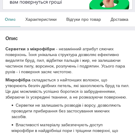
Опис
Характеристики
Відгуки про товар
Доставка
Опис
Серветки з мікрофібри
- незамінний атрибут сяючих
поверхонь. Їхня унікальна структура дозволяє ефективно
видаляти бруд, пил, відбитки пальців і жир, не залишаючи
частинок пилу, ворсинок, розлучень і подряпин. Усього пара
рухів - і поверхня засяє чистотою.
Мікрофібра
складається з найтонших волокон, що
утворюють безліч дрібних петель, які захоплюють бруд та пил.
Це дає можливість успішно боротися із забрудненнями,
збираючи їх усередині тканини, а не розмазуючи поверхнею.
Серветки не залишають розводів і ворсу, дозволяють
проводити прибирання без застосування миючих
засобів.
Властивості матеріалу забезпечують доступ
мікрофібри в найдрібніші пори і тріщини поверхні, що