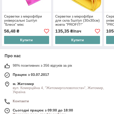
Серветки з мікрофібри
Серветки з мікрофібри
Серв
універсальні 1шт/уп
для скла 5шт/уп (30х30см)
унів
"Блеск" мікс
жовта "PROFIT!"
"PRO
56,48
135,35
105
₴
₴/пач
Купити
Купити
Про нас
98% позитивних з 356 відгуків за рік
Працює з 03.07.2017
м. Житомир
вул. Комерційна 4, "Житомирголовопостач", Житомир,
Україна
Контакти
Сьогодні працює з 09:00 до 18:00