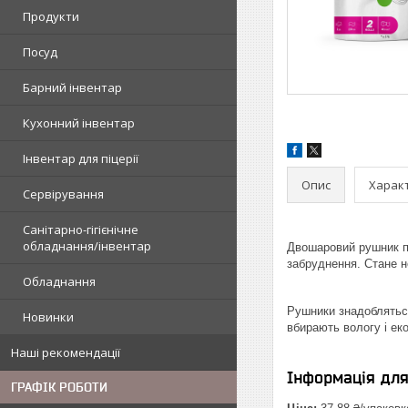
Продукти
Посуд
Барний інвентар
Кухонний інвентар
Інвентар для піцерії
Опис
Харак
Сервірування
Санітарно-гігієнічне
обладнання/інвентар
Двошаровий рушник 
забруднення. Стане н
Обладнання
Рушники знадобляться
Новинки
вбирають вологу і ек
Наші рекомендації
Інформація дл
ГРАФІК РОБОТИ