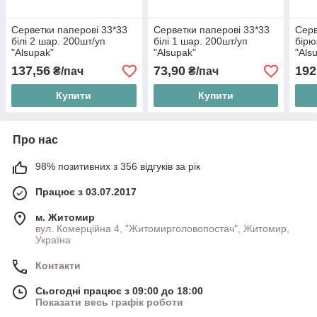
Серветки паперові 33*33
Серветки паперові 33*33
Серв
білі 2 шар. 200шт/уп
білі 1 шар. 200шт/уп
бірю
"Аlsupak"
"Аlsupak"
"Аls
137,56
73,90
192
₴/пач
₴/пач
Купити
Купити
Про нас
98% позитивних з 356 відгуків за рік
Працює з 03.07.2017
м. Житомир
вул. Комерційна 4, "Житомирголовопостач", Житомир,
Україна
Контакти
Сьогодні працює з 09:00 до 18:00
Показати весь графік роботи