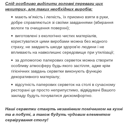
Слід особливо виділити головні переваги цих
нехитрих, але таких необхідних виробів:
мають м'якість і легкість, їх приємно взяти в руки,
добре справляються зі своїми завданнями (вбирання
вологи та очищення поверхні);
виготовлені з екологічно чистих матеріалів,
користуватися цими виробами можна без жодного
страху, не завдають шкоди здоров'ю людини і не
впливають на навколишнє середовище при утилізації;
за допомогою паперових серветок можна створити
особливу атмосферу будь-якого застілля, адже крім
гігієнічних завдань серветки виконують функцію
декоративного матеріалу;
відсутність паперових серветок на столі в сучасному
ресторані це просто неприпустимо, відвідувачі Вашого
закладу будуть почуватися дискомфортно.
Наші серветки стануть незамінним помічником на кухні
та в побуті, а також будуть чудовим елементом
сервірування столу!