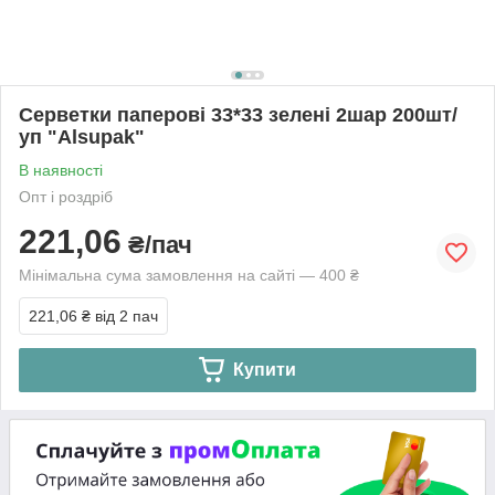
Серветки паперові 33*33 зелені 2шар 200шт/
уп "Аlsupak"
В наявності
Опт і роздріб
221,06
₴/пач
Мінімальна сума замовлення на сайті — 400 ₴
221,06 ₴
від 2 пач
Купити