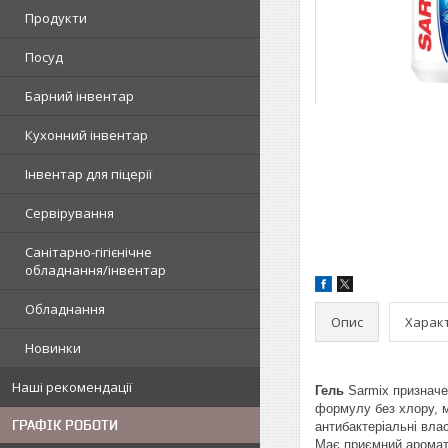
Продукти
Посуд
Барний інвентар
Кухонний інвентар
Інвентар для піцерії
Сервірування
Санітарно-гігієнічне
обладнання/інвентар
Обладнання
Опис
Харак
Новинки
Наші рекомендації
Гель
Sarmix призначе
формулу без хлору, м
ГРАФІК РОБОТИ
антибактеріальні вла
Має приємний аромат