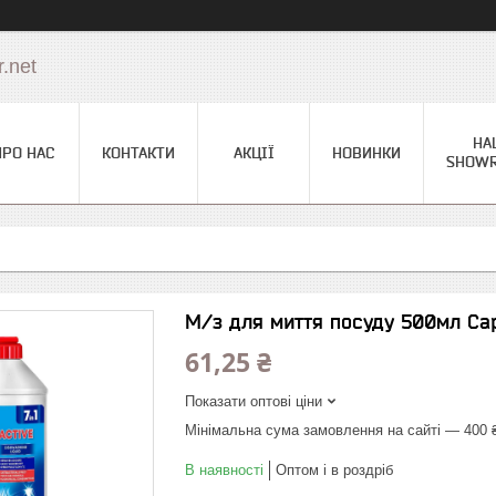
.net
НА
ПРО НАС
КОНТАКТИ
АКЦІЇ
НОВИНКИ
SHOW
М/з для миття посуду 500мл Сар
61,25 ₴
Показати оптові ціни
Мінімальна сума замовлення на сайті — 400 
В наявності
Оптом і в роздріб