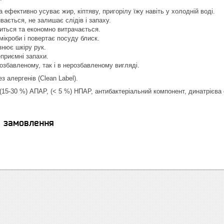
 ефективно усуває жир, кіптяву, пригорілу їжу навіть у холодній воді.
вається, не залишає слідів і запаху.
иться та економно витрачається.
ікроби і повертає посуду блиск.
знює шкіру рук.
приємні запахи.
розбавленому, так і в нерозбавленому вигляді.
з алергенів (Clean Label).
(15-30 %) АПАР, (˂ 5 %) НПАР, антибактеріальний компонент, динатрієва 
я замовлення