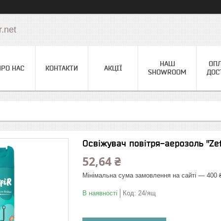
.net
НАШ
ОПЛ
ПРО НАС
КОНТАКТИ
АКЦІЇ
SHOWROOM
ДОС
Освіжувач повітря-аерозоль "Ze
52,64 ₴
Мінімальна сума замовлення на сайті — 400 
В наявності
Код:
24/ящ