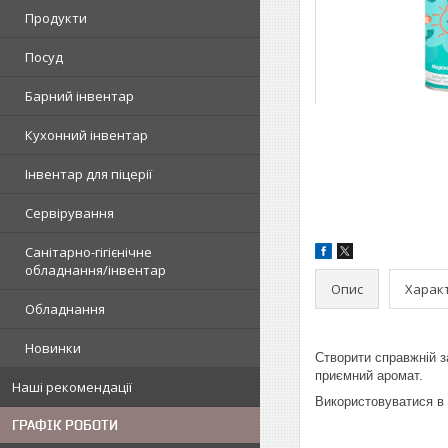
Продукти
Посуд
Барний інвентар
Кухонний інвентар
Інвентар для піцерії
Сервірування
Санітарно-гігієнічне
обладнання/інвентар
Опис
Харак
Обладнання
Новинки
Створити справжній з
приємний аромат.
Наші рекомендації
Використовуватися в 
ГРАФІК РОБОТИ