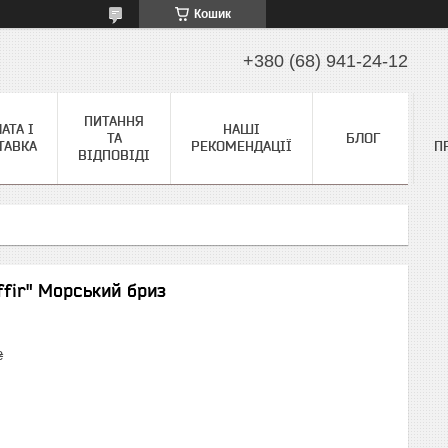
Кошик
+380 (68) 941-24-12
ПИТАННЯ
АТА І
НАШІ
ТА
БЛОГ
ТАВКА
РЕКОМЕНДАЦІЇ
П
ВІДПОВІДІ
ffir" Морський бриз
₴