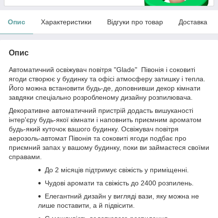
Опис
Характеристики
Відгуки про товар
Доставка
Опис
Автоматичний освіжувач повітря "Glade" Півонія і соковиті
ягоди створює у будинку та офісі атмосферу затишку і тепла.
Його можна встановити будь-де, доповнивши декор кімнати
завдяки спеціально розробленому дизайну розпилювача.
Декоративне автоматичний пристрій додасть вишуканості
інтер'єру будь-якої кімнати і наповнить приємним ароматом
будь-який куточок вашого будинку. Освіжувач повітря
аерозоль-автомат Півонія та соковиті ягоди подбає про
приємний запах у вашому будинку, поки ви займаєтеся своїми
справами.
До 2 місяців підтримує свіжість у приміщенні.
Чудові аромати та свіжість до 2400 розпилень.
Елегантний дизайн у вигляді вази, яку можна не
лише поставити, а й підвісити.