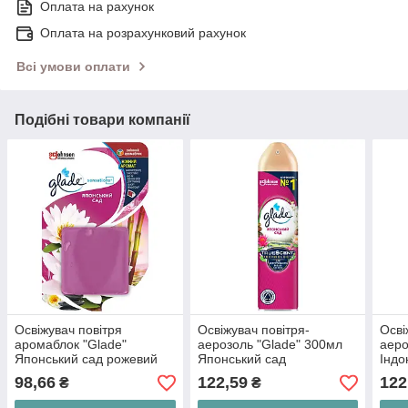
Оплата на рахунок
Оплата на розрахунковий рахунок
Всі умови оплати
Подібні товари компанії
Освіжувач повітря
Освіжувач повітря-
Осві
аромаблок "Glade"
аерозоль "Glade" 300мл
аеро
Японський сад рожевий
Японський сад
Індо
98,66
122,59
122
₴
₴