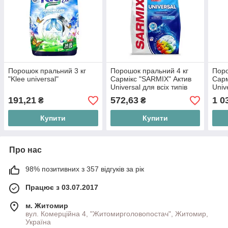
Порошок пральний 3 кг
Порошок пральний 4 кг
Поро
"Klee universal"
Сармікс "SARMIX" Актив
Сарм
Universal для всіх типів
Univ
прання
пра
191,21
572,63
1 0
₴
₴
Купити
Купити
Про нас
98% позитивних з 357 відгуків за рік
Працює з 03.07.2017
м. Житомир
вул. Комерційна 4, "Житомирголовопостач", Житомир,
Україна