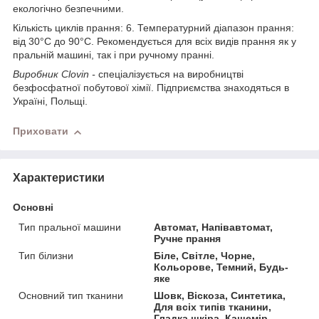
екологічно безпечними.
Кількість циклів прання: 6. Температурний діапазон прання:
від 30°C до 90°C. Рекомендується для всіх видів прання як у
пральній машині, так і при ручному пранні.
Виробник Clovin -
спеціалізується на виробництві
безфосфатної побутової хімії. Підприємства знаходяться в
Україні, Польщі.
Приховати
Характеристики
Основні
Тип пральної машини
Автомат, Напівавтомат,
Ручне прання
Тип білизни
Біле, Світле, Чорне,
Кольорове, Темний, Будь-
яке
Основний тип тканини
Шовк, Віскоза, Синтетика,
Для всіх типів тканини,
Гладка шкіра, Кашемір,