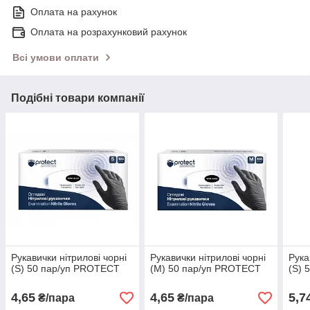
Оплата на рахунок
Оплата на розрахунковий рахунок
Всі умови оплати
Подібні товари компанії
Рукавички нітрилові чорні
Рукавички нітрилові чорні
Рука
(S) 50 пар/уп PROTECT
(M) 50 пар/уп PROTECT
(S) 
4,65
4,65
5,7
₴/пара
₴/пара