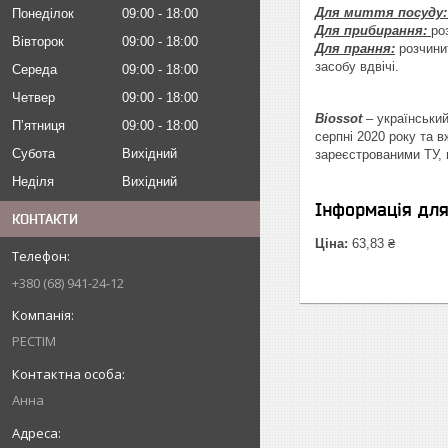
Для миття посуду:
Понеділок
09:00
18:00
Для прибирання:
ро
Вівторок
09:00
18:00
Для прання:
розчинит
засобу вдвічі.
Середа
09:00
18:00
Четвер
09:00
18:00
Biossot
– український
Пʼятниця
09:00
18:00
серпні 2020 року та в
Субота
Вихідний
зареєстрованими ТУ, м
Неділя
Вихідний
Інформація дл
КОНТАКТИ
Ціна:
63,83 ₴
+380 (68) 941-24-12
РЕСТІМ
Анна