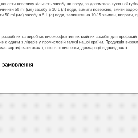
нанести невелику кількість засобу на посуд за допомогою кухонної губки
зчинити 50 ml (мл) засобу в 10 L (л) води, вимити поверхню, змити водою
и 50 ml (мл) засобу в 5 L (л) води, залишити на 10-15 хвилин, випрати,
 розробник та виробник високоефективних мийних засобів для професійн
же є одним з лідерів у промисловій галузі нашої країни. Продукція виро
ає сертифікати якості, гігієнічні висновки, декларації відповідності.
я замовлення