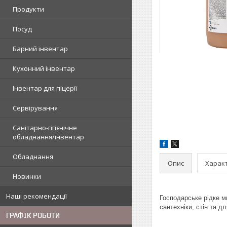
Продукти
Посуд
Барний інвентар
Кухонний інвентар
Інвентар для піцерії
Сервірування
Санітарно-гігієнічне
обладнання/інвентар
Обладнання
Опис
Харак
Новинки
Наші рекомендації
Господарське рідке м
сантехніки, стін та д
ГРАФІК РОБОТИ