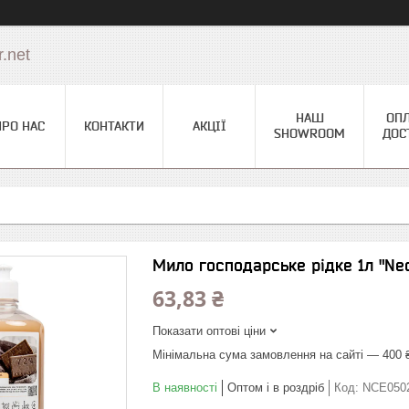
.net
НАШ
ОПЛ
ПРО НАС
КОНТАКТИ
АКЦІЇ
SHOWROOM
ДОС
Мило господарське рідке 1л "Neo
63,83 ₴
Показати оптові ціни
Мінімальна сума замовлення на сайті — 400 
В наявності
Оптом і в роздріб
Код:
NCE050