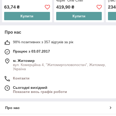
чорні "One Chef"
(лис
63,74
419,90
234
₴
₴
Купити
Купити
Про нас
98% позитивних з 357 відгуків за рік
Працює з 03.07.2017
м. Житомир
вул. Комерційна 4, "Житомирголовопостач", Житомир,
Україна
Контакти
Сьогодні вихідний
Показати весь графік роботи
Про нас