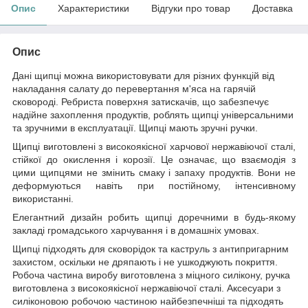
Опис
Характеристики
Відгуки про товар
Доставка
Опис
Дані щипці можна використовувати для різних функцій від
накладання салату до перевертання м'яса на гарячій
сковороді. Ребриста поверхня затискачів, що забезпечує
надійне захоплення продуктів, роблять щипці універсальними
та зручними в експлуатації. Щипці мають зручні ручки.
Щипці виготовлені з високоякісної харчової нержавіючої сталі,
стійкої до окислення і корозії. Це означає, що взаємодія з
цими щипцями не змінить смаку і запаху продуктів. Вони не
деформуються навіть при постійному, інтенсивному
використанні.
Елегантний дизайн робить щипці доречними в будь-якому
закладі громадського харчування і в домашніх умовах.
Щипці підходять для сковорідок та каструль з антипригарним
захистом, оскільки не дряпають і не ушкоджують покриття.
Робоча частина виробу виготовлена з міцного силікону, ручка
виготовлена з високоякісної нержавіючої сталі. Аксесуари з
силіконовою робочою частиною найбезпечніші та підходять