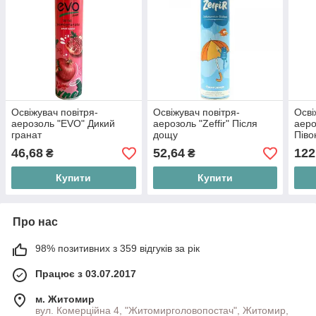
Освіжувач повітря-
Освіжувач повітря-
Осві
аерозоль "EVO" Дикий
аерозоль "Zeffir" Після
аеро
гранат
дощу
Піво
46,68
52,64
122
₴
₴
Купити
Купити
Про нас
98% позитивних з 359 відгуків за рік
Працює з 03.07.2017
м. Житомир
вул. Комерційна 4, "Житомирголовопостач", Житомир,