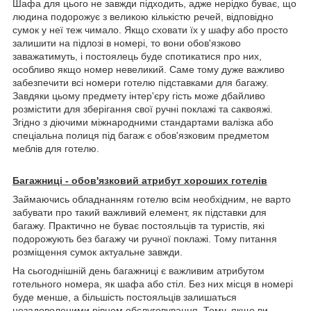
Шафа для цього не завжди підходить, адже нерідко буває, що
людина подорожує з великою кількістю речей, відповідно
сумок у неї теж чимало. Якщо сховати їх у шафу або просто
залишити на підлозі в номері, то вони обов'язково
заважатимуть, і постоялець буде спотикатися про них,
особливо якщо номер невеликий. Саме тому дуже важливо
забезпечити всі номери готелю підставками для багажу.
Завдяки цьому предмету інтер'єру гість може дбайливо
розмістити для зберігання свої ручні поклажі та саквояжі.
Згідно з діючими міжнародними стандартами валізка або
спеціальна полиця під багаж є обов'язковим предметом
меблів для готелю.
Багажниці - обов'язковий атрибут хороших готелів
Займаючись обладнанням готелю всім необхідним, не варто
забувати про такий важливий елемент, як підставки для
багажу. Практично не буває постояльців та туристів, які
подорожують без багажу чи ручної поклажі. Тому питання
розміщення сумок актуальне завжди.
На сьогоднішній день багажниці є важливим атрибутом
готельного номера, як шафа або стіл. Без них місця в номері
буде менше, а більшість постояльців залишаться
незадоволеними рівнем обслуговування. Тому, якщо ви