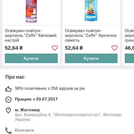
Освіжувач повітря-
Освіжувач повітря-
Осві
аерозоль "Zeffir" Квітковий
аерозоль "Zeffir" Арктична
аеро
настрій
свіжість
гран
52,64
52,64
46,
₴
₴
Купити
Купити
Про нас
98% позитивних з 356 відгуків за рік
Працює з 03.07.2017
м. Житомир
вул. Комерційна 4, "Житомирголовопостач", Житомир,
Україна
Контакти