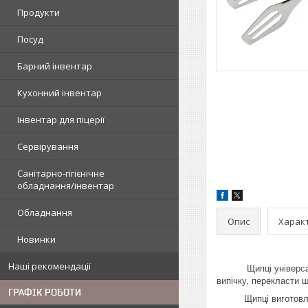
Продукти
Посуд
Барний інвентар
Кухонний інвентар
Інвентар для піцерії
Сервірування
Санітарно-гігієнічне
обладнання/інвентар
Обладнання
Опис
Харак
Новинки
Наші рекомендації
Щипці універсальні 
випічку, перекласти ш
ГРАФІК РОБОТИ
Щипці виготовлені з 