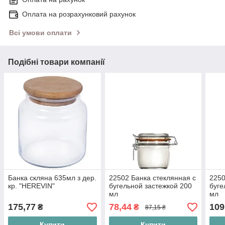
Оплата на розрахунковий рахунок
Всі умови оплати
Подібні товари компанії
Банка скляна 635мл з дер.
22502 Банка стеклянная с
2250
кр. "HEREVIN"
бугельной застежкой 200
буге
мл
мл
175,77
78,44
109
₴
₴
87,15 ₴
Купити
Купити