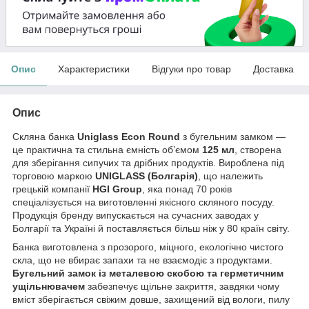
Опис
Характеристики
Відгуки про товар
Доставка
Опис
Скляна банка
Uniglass Econ Round
з бугельним замком —
це практична та стильна ємність об’ємом
125 мл
, створена
для зберігання сипучих та дрібних продуктів. Вироблена під
торговою маркою
UNIGLASS (Болгарія)
, що належить
грецькій компанії
HGI Group
, яка понад 70 років
спеціалізується на виготовленні якісного скляного посуду.
Продукція бренду випускається на сучасних заводах у
Болгарії та Україні й поставляється більш ніж у 80 країн світу.
Банка виготовлена з прозорого, міцного, екологічно чистого
скла, що не вбирає запахи та не взаємодіє з продуктами.
Бугельний замок із металевою скобою та герметичним
ущільнювачем
забезпечує щільне закриття, завдяки чому
вміст зберігається свіжим довше, захищений від вологи, пилу