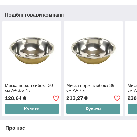
Подібні товари компанії
Миска нерж. глибока 30
Миска нерж. глибока 36
Миск
см А+ 3,5-4 л
см А+ 7 л
см А
128,64
213,27
230
₴
₴
Купити
Купити
Про нас