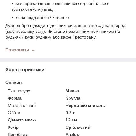
має привабливий зовнішній вигляд навіть після
тривалої експлуатації
легко піддається чищенню
Дуже добре підходить для використання в поході на природі
(має невелику вагу). Чи стане незамінним помічником на
будь-якій кухні будинку або кафе / ресторану.
Приховати
Характеристики
Основні
Тип посуду
Миска
Форма
Кругла
Матеріал чаші
Нержавіюча сталь
Об`єм
0.2 л
Діаметр миски
12 см
Колір
Сріблястий
Виробник
A-plus