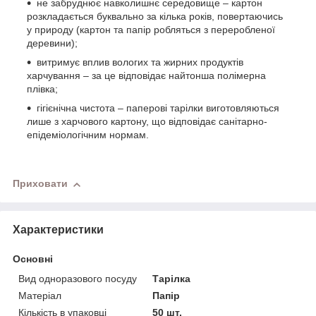
не забруднює навколишнє середовище – картон
розкладається буквально за кілька років, повертаючись
у природу (картон та папір робляться з переробленої
деревини);
витримує вплив вологих та жирних продуктів
харчування – за це відповідає найтонша полімерна
плівка;
гігієнічна чистота – паперові тарілки виготовляються
лише з харчового картону, що відповідає санітарно-
епідеміологічним нормам.
Приховати
Характеристики
Основні
Вид одноразового посуду
Тарілка
Матеріал
Папір
Кількість в упаковці
50 шт.