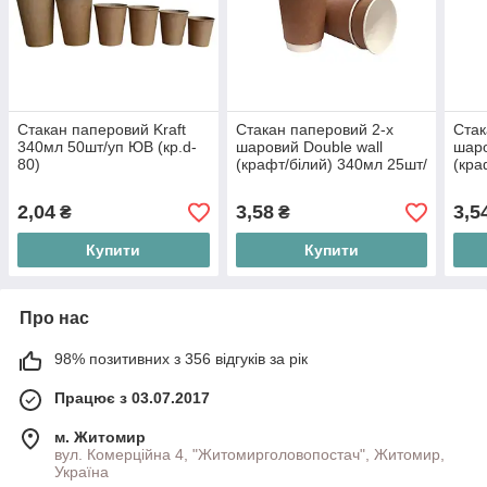
Стакан паперовий Kraft
Стакан паперовий 2-х
Стак
340мл 50шт/уп ЮВ (кр.d-
шаровий Double wall
шаро
80)
(крафт/білий) 340мл 25шт/
(кра
уп ЕК
уп А
2,04
3,58
3,5
₴
₴
Купити
Купити
Про нас
98% позитивних з 356 відгуків за рік
Працює з 03.07.2017
м. Житомир
вул. Комерційна 4, "Житомирголовопостач", Житомир,
Україна