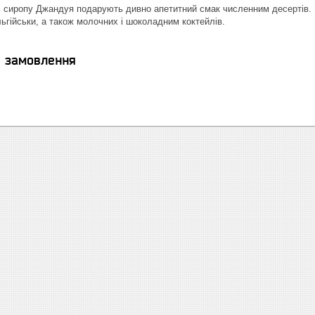
ь сиропу Джандуя подарують дивно апетитний смак численним десертів. В
льгійськи, а також молочних і шоколадним коктейлів.
я замовлення