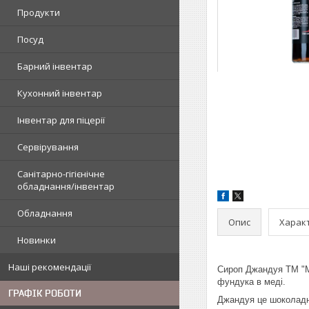
Продукти
Посуд
Барний інвентар
Кухонний інвентар
Інвентар для піцерії
Сервірування
Санітарно-гігієнічне
обладнання/інвентар
Обладнання
Опис
Харак
Новинки
Наші рекомендації
Сироп Джандуя TM "Мa
фундука в меді.
ГРАФІК РОБОТИ
Джандуя це шоколадна