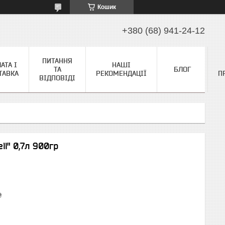
Кошик
+380 (68) 941-24-12
ПИТАННЯ
АТА І
НАШІ
ТА
БЛОГ
ТАВКА
РЕКОМЕНДАЦІЇ
П
ВІДПОВІДІ
ll" 0,7л 900гр
₴