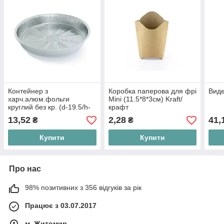
Контейнер з
Коробка паперова для фрі
Виде
харч.алюм.фольги
Mini (11.5*8*3см) Kraft/
круглий без кр. (d-19.5/h-
крафт
2.5см)
13,52
2,28
41,
₴
₴
Купити
Купити
Про нас
98% позитивних з 356 відгуків за рік
Працює з 03.07.2017
м. Житомир