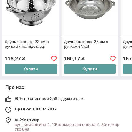
Друшляк нерж. 22 см з
Друшляк нерж. 28 см з
Друш
ручками на підставці
ручками Vitol
руч
116,27
160,17
167
₴
₴
Купити
Купити
Про нас
98% позитивних з 356 відгуків за рік
Працює з 03.07.2017
м. Житомир
вул. Комерційна 4, "Житомирголовопостач", Житомир,
Україна