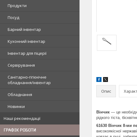
Продукти
Посуд
Барний інвентар
Кухонний інвентар
Інвентар для піцерії
Сервірування
Санітарно-гігієнічне
обладнання/інвентар
Опис
Харак
Обладнання
Новинки
Вінчик
— це необхідн
рідкого тіста, бісквіт
Наші рекомендації
61630 Вінчик 8-ми п
ГРАФІК РОБОТИ
високоякісної нержав
ковзає в руці, забез