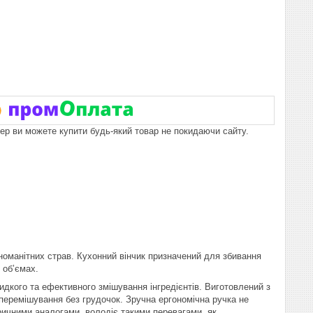
пер ви можете купити будь-який товар не покидаючи сайту.
номанітних страв. Кухонний вінчик призначений для збивання
х об’ємах.
идкого та ефективного змішування інгредієнтів. Виготовлений з
 перемішування без грудочок. Зручна ергономічна ручка не
тричними аналогами, володіє такими перевагами, як