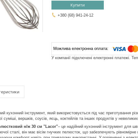
Купити
+380 (68) 941-24-12
У компанії підключені електронні платежі. Те
теристики
ий кухонний інструмент, який використовується під час приготування різ
ної суміші, вершків, соусів, яєць, коктейлів та інших продуктів у невелики
елюстковий н/ж 30 см "Lacor"
– це надійний кухонний інструмент для шв
іючої сталі, він має вісім гнучких пелюсток, що забезпечують рівномірне
печуючи комфорт навіть при тривалому використанні. У порівнянні з елек