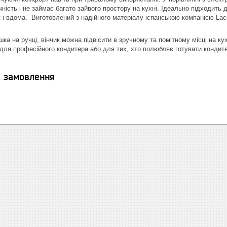
ність і не займає багато зайвого простору на кухні. Ідеально підходить д
ак і вдома. Виготовлений з надійного матеріалу іспанською компанією Lac
ка на ручці, вінчик можна підвісити в зручному та помітному місці на ку
ля професійного кондитера або для тих, хто полюбляє готувати кондите
я замовлення