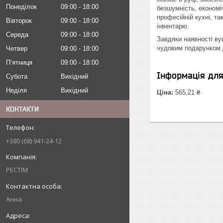
Понеділок
09:00
18:00
безшумність, економіч
професійній кухні, т
Вівторок
09:00
18:00
інвентарю.
Середа
09:00
18:00
Завдяки наявності вуш
чудовим подарунком д
Четвер
09:00
18:00
Пʼятниця
09:00
18:00
Інформація дл
Субота
Вихідний
Неділя
Вихідний
Ціна:
565,21 ₴
КОНТАКТИ
+380 (68) 941-24-12
РЕСТІМ
Анна