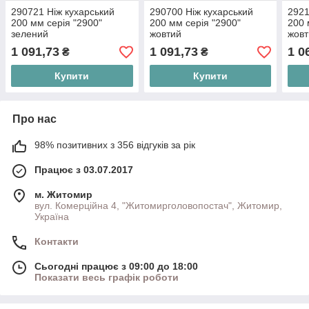
290721 Ніж кухарський
290700 Ніж кухарський
2921
200 мм серія "2900"
200 мм серія "2900"
200 
зелений
жовтий
жовт
1 091,73
1 091,73
1 0
₴
₴
Купити
Купити
Про нас
98% позитивних з 356 відгуків за рік
Працює з 03.07.2017
м. Житомир
вул. Комерційна 4, "Житомирголовопостач", Житомир,
Україна
Контакти
Сьогодні працює з 09:00 до 18:00
Показати весь графік роботи