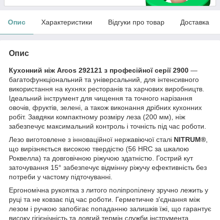
Опис
Характеристики
Відгуки про товар
Доставка
Опис
Кухонний ніж Arcos 292121 з професійної серії 2900
—
багатофункціональний та універсальний, для інтенсивного
використання на кухнях ресторанів та харчових виробництв.
Ідеальний інструмент для чищення та точного нарізання
овочів, фруктів, зелені, а також виконання дрібних кухонних
робіт. Завдяки компактному розміру леза (200 мм), ніж
забезпечує максимальний контроль і точність під час роботи.
Лезо виготовлене з інноваційної нержавіючої сталі
NITRUM®
,
що вирізняється високою твердістю (56 HRC за шкалою
Роквелла) та довговічною ріжучою здатністю. Гострий кут
заточування 15° забезпечує відмінну ріжучу ефективність без
потреби у частому підточуванні.
Ергономічна рукоятка з литого поліпропілену зручно лежить у
руці та не ковзає під час роботи. Герметичне з'єднання між
лезом і ручкою запобігає попаданню залишків їжі, що гарантує
високу гігієнічність та довгий термін служби інструмента.