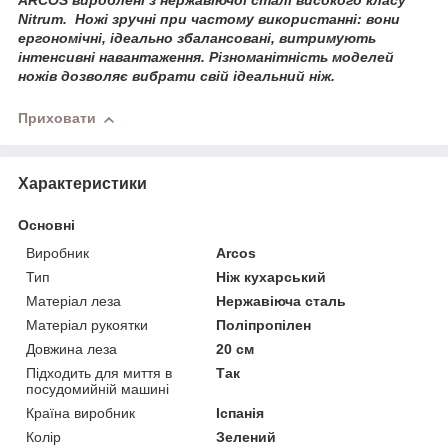
ARCOS
вироблені з нержавіючої сталі високого класу
Nitrum
.
Ножі зручні при частому використанні: вони
ергономічні, ідеально збалансовані, витримують
інтенсивні навантаження. Різноманітність моделей
ножів дозволяє вибрати свій ідеальний ніж.
Приховати
Характеристики
Основні
Виробник
Arcos
Тип
Ніж кухарський
Матеріал леза
Нержавіюча сталь
Матеріал рукоятки
Поліпропілен
Довжина леза
20 см
Підходить для миття в
Так
посудомийній машині
Країна виробник
Іспанія
Колір
Зелений