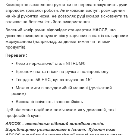
Комфортне захоплення рукоятки не перевантажує кисть руки
впродовж тривалої роботи. Антиковзкий виступ, розміщений
на кінці рукоятки ножа, не дозволяє руці кухаря зісковзнути та
впливає на безпечність його використання.
Зелений колір ручки відповідає стандартам
HACCP
, що
дозволяє використовувати ніж у харчових зонах із кольоровим
маркуванням (наприклад, за днями тижня чи типами
продуктів).
Переваги:
Лезо з нержавіючої сталі NITRUM®
Ергономічна та гігієнічна ручка з поліпропілену
Твердість 56 HRC, кут заточування 15°
Можна мити в посудомийній машині (делікатний
режим)
Висока гігієнічність і зносостійкість
Цей ніж стане надійним помічником як у домашній, так і
професійній кухні.
ARCOS
– всесвітньо відомий виробник ножів.
Виробництво розташоване в Іспанії.
Кухонні ножі