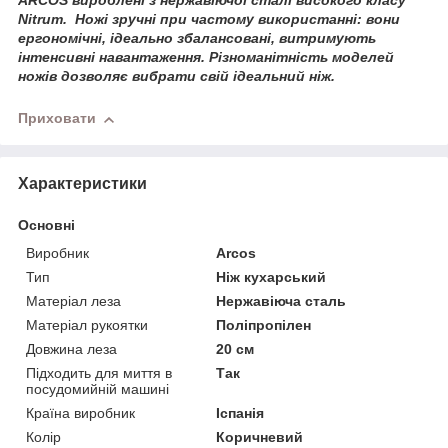
ARCOS
вироблені з нержавіючої сталі високого класу
Nitrum
.
Ножі зручні при частому використанні: вони
ергономічні, ідеально збалансовані, витримують
інтенсивні навантаження. Різноманітність моделей
ножів дозволяє вибрати свій ідеальний ніж.
Приховати
Характеристики
Основні
Виробник
Arcos
Тип
Ніж кухарський
Матеріал леза
Нержавіюча сталь
Матеріал рукоятки
Поліпропілен
Довжина леза
20 см
Підходить для миття в
Так
посудомийній машині
Країна виробник
Іспанія
Колір
Коричневий