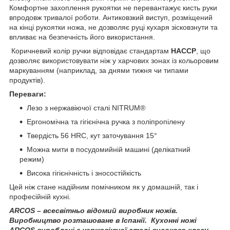
Комфортне захоплення рукоятки не перевантажує кисть руки
впродовж тривалої роботи. Антиковзкий виступ, розміщений
на кінці рукоятки ножа, не дозволяє руці кухаря зісковзнути та
впливає на безпечність його використання.
Коричневий колір ручки відповідає стандартам
HACCP
, що
дозволяє використовувати ніж у харчових зонах із кольоровим
маркуванням (наприклад, за днями тижня чи типами
продуктів).
Переваги:
Лезо з нержавіючої сталі NITRUM®
Ергономічна та гігієнічна ручка з поліпропілену
Твердість 56 HRC, кут заточування 15°
Можна мити в посудомийній машині (делікатний
режим)
Висока гігієнічність і зносостійкість
Цей ніж стане надійним помічником як у домашній, так і
професійній кухні.
ARCOS
– всесвітньо відомий виробник ножів.
Виробництво розташоване в Іспанії.
Кухонні ножі