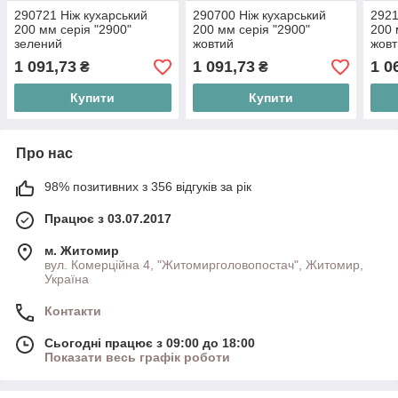
290721 Ніж кухарський
290700 Ніж кухарський
2921
200 мм серія "2900"
200 мм серія "2900"
200 
зелений
жовтий
жовт
1 091,73
1 091,73
1 0
₴
₴
Купити
Купити
Про нас
98% позитивних з 356 відгуків за рік
Працює з 03.07.2017
м. Житомир
вул. Комерційна 4, "Житомирголовопостач", Житомир,
Україна
Контакти
Сьогодні працює з 09:00 до 18:00
Показати весь графік роботи