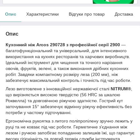
Опис
Характеристики
Відгуки про товар
Доставка
Опис
Кухонний ніж Arcos 290728 з професійної серії 2900
—
багатофункціональний та універсальний, для інтенсивного
використання на кухнях ресторанів та харчових виробництв.
Ідеальний інструмент для чищення та точного нарізання
овочів, фруктів, зелені, а також виконання дрібних кухонних
робіт. Завдяки компактному розміру леза (200 мм), ніж
забезпечує максимальний контроль і точність під час роботи.
Лезо виготовлене з інноваційної нержавіючої сталі
NITRUM®
,
що вирізняється високою твердістю (56 HRC за шкалою
Роквелла) та довговічною ріжучою здатністю. Гострий кут
заточування 15° забезпечує відмінну ріжучу ефективність без
потреби у частому підточуванні.
Ергономічна рукоятка з литого поліпропілену зручно лежить у
руці та не ковзає під час роботи. Герметичне з'єднання між
лезом і ручкою запобігає попаданню залишків їжі, що гарантує
високу гігієнічність та довгий термін служби інструмента.