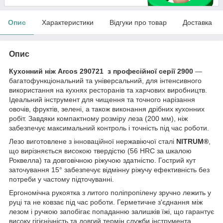
Опис
Характеристики
Відгуки про товар
Доставка
Опис
Кухонний ніж Arcos 290721 з професійної серії 2900
—
багатофункціональний та універсальний, для інтенсивного
використання на кухнях ресторанів та харчових виробництв.
Ідеальний інструмент для чищення та точного нарізання
овочів, фруктів, зелені, а також виконання дрібних кухонних
робіт. Завдяки компактному розміру леза (200 мм), ніж
забезпечує максимальний контроль і точність під час роботи.
Лезо виготовлене з інноваційної нержавіючої сталі
NITRUM®
,
що вирізняється високою твердістю (56 HRC за шкалою
Роквелла) та довговічною ріжучою здатністю. Гострий кут
заточування 15° забезпечує відмінну ріжучу ефективність без
потреби у частому підточуванні.
Ергономічна рукоятка з литого поліпропілену зручно лежить у
руці та не ковзає під час роботи. Герметичне з'єднання між
лезом і ручкою запобігає попаданню залишків їжі, що гарантує
високу гігієнічність та довгий термін служби інструмента.