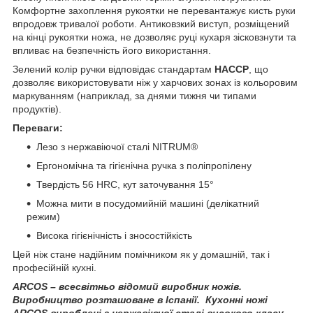
Комфортне захоплення рукоятки не перевантажує кисть руки
впродовж тривалої роботи. Антиковзкий виступ, розміщений
на кінці рукоятки ножа, не дозволяє руці кухаря зісковзнути та
впливає на безпечність його використання.
Зелений колір ручки відповідає стандартам
HACCP
, що
дозволяє використовувати ніж у харчових зонах із кольоровим
маркуванням (наприклад, за днями тижня чи типами
продуктів).
Переваги:
Лезо з нержавіючої сталі NITRUM®
Ергономічна та гігієнічна ручка з поліпропілену
Твердість 56 HRC, кут заточування 15°
Можна мити в посудомийній машині (делікатний
режим)
Висока гігієнічність і зносостійкість
Цей ніж стане надійним помічником як у домашній, так і
професійній кухні.
ARCOS
– всесвітньо відомий виробник ножів.
Виробництво розташоване в Іспанії.
Кухонні ножі