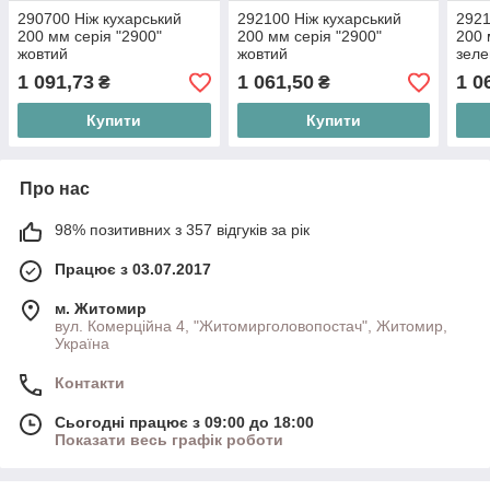
290700 Ніж кухарський
292100 Ніж кухарський
2921
200 мм серія "2900"
200 мм серія "2900"
200 
жовтий
жовтий
зел
1 091,73
1 061,50
1 0
₴
₴
Купити
Купити
Про нас
98% позитивних з 357 відгуків за рік
Працює з 03.07.2017
м. Житомир
вул. Комерційна 4, "Житомирголовопостач", Житомир,
Україна
Контакти
Сьогодні працює з 09:00 до 18:00
Показати весь графік роботи