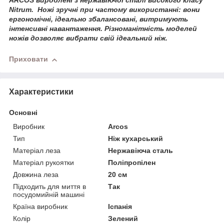
ARCOS
вироблені з нержавіючої сталі високого класу
Nitrum
.
Ножі зручні при частому використанні: вони
ергономічні, ідеально збалансовані, витримують
інтенсивні навантаження. Різноманітність моделей
ножів дозволяє вибрати свій ідеальний ніж.
Приховати
Характеристики
Основні
Виробник
Arcos
Тип
Ніж кухарський
Матеріал леза
Нержавіюча сталь
Матеріал рукоятки
Поліпропілен
Довжина леза
20 см
Підходить для миття в
Так
посудомийній машині
Країна виробник
Іспанія
Колір
Зелений