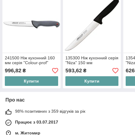
241500 Ніж кухонний 160
135300 Ніж кухонний серія
1354
мм серія "Сolour-prof"
"Niza" 150 мм
"Niz
996,82
593,62
626
₴
₴
Купити
Купити
Про нас
98% позитивних з 359 відгуків за рік
Працює з 03.07.2017
м. Житомир