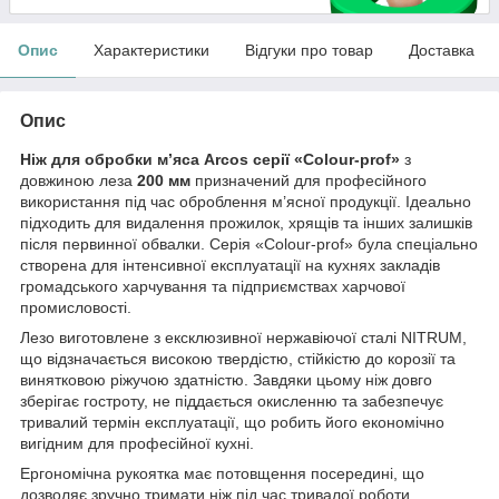
Опис
Характеристики
Відгуки про товар
Доставка
Опис
Ніж для обробки м’яса Arcos серії «Сolour-prof»
з
довжиною леза
200 мм
призначений для професійного
використання під час оброблення м’ясної продукції. Ідеально
підходить для видалення прожилок, хрящів та інших залишків
після первинної обвалки. Серія «Сolour-prof» була спеціально
створена для інтенсивної експлуатації на кухнях закладів
громадського харчування та підприємствах харчової
промисловості.
Лезо виготовлене з ексклюзивної нержавіючої сталі NITRUM,
що відзначається високою твердістю, стійкістю до корозії та
винятковою ріжучою здатністю. Завдяки цьому ніж довго
зберігає гостроту, не піддається окисленню та забезпечує
тривалий термін експлуатації, що робить його економічно
вигідним для професійної кухні.
Ергономічна рукоятка має потовщення посередині, що
дозволяє зручно тримати ніж під час тривалої роботи,