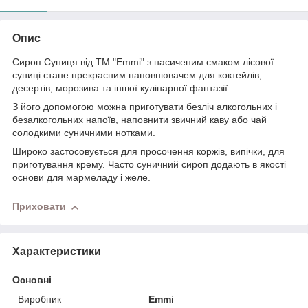
Опис
Сироп Суниця від ТМ "Emmi" з насиченим смаком лісової
суниці стане прекрасним наповнювачем для коктейлів,
десертів, морозива та іншої кулінарної фантазії.
З його допомогою можна приготувати безліч алкогольних і
безалкогольних напоїв, наповнити звичний каву або чай
солодкими суничними нотками.
Широко застосовується для просочення коржів, випічки, для
приготування крему. Часто суничний сироп додають в якості
основи для мармеладу і желе.
Приховати
Характеристики
Основні
Виробник
Emmi