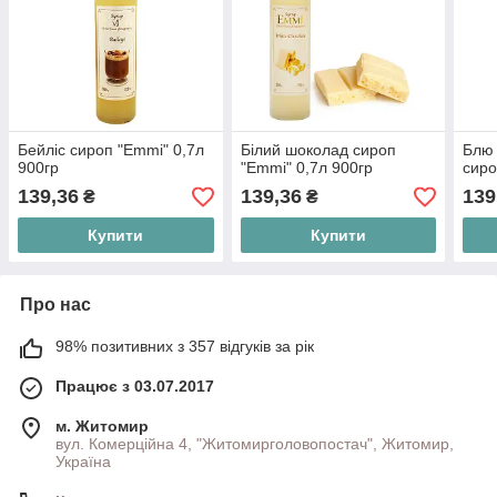
Бейліс сироп "Emmi" 0,7л
Білий шоколад сироп
Блю 
900гр
"Emmi" 0,7л 900гр
сиро
139,36
139,36
139
₴
₴
Купити
Купити
Про нас
98% позитивних з 357 відгуків за рік
Працює з 03.07.2017
м. Житомир
вул. Комерційна 4, "Житомирголовопостач", Житомир,
Україна