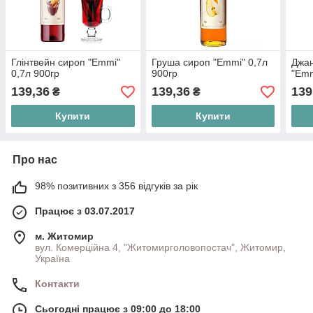
Глінтвейн сироп "Emmi"
Груша сироп "Emmi" 0,7л
Джан
0,7л 900гр
900гр
"Emm
139,36
139,36
139
₴
₴
Купити
Купити
Про нас
98% позитивних з 356 відгуків за рік
Працює з 03.07.2017
м. Житомир
вул. Комерційна 4, "Житомирголовопостач", Житомир,
Україна
Контакти
Сьогодні працює з 09:00 до 18:00