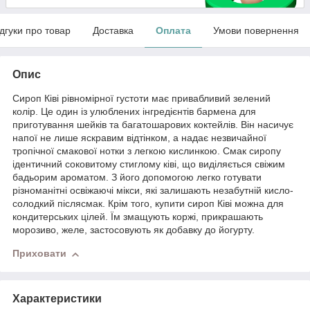
ідгуки про товар
Доставка
Оплата
Умови повернення
Опис
Сироп Ківі рівномірної густоти має привабливий зелений
колір. Це один із улюблених інгредієнтів бармена для
приготування шейків та багатошарових коктейлів. Він насичує
напої не лише яскравим відтінком, а надає незвичайної
тропічної смакової нотки з легкою кислинкою. Смак сиропу
ідентичний соковитому стиглому ківі, що виділяється свіжим
бадьорим ароматом. З його допомогою легко готувати
різноманітні освіжаючі мікси, які залишають незабутній кисло-
солодкий післясмак. Крім того, купити сироп Ківі можна для
кондитерських цілей. Їм змащують коржі, прикрашають
морозиво, желе, застосовують як добавку до йогурту.
Приховати
Характеристики