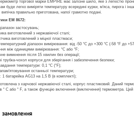
рмометр торгової марки EMPIRE має залізне шило, яке з легкістю прони
 буде легко виміряти температуру всередині курки, м'яса, пирога і інших
 випічка правильно приготована, напої грамотно подані.
тики EM 8672:
іапазон застосувань;
ика виготовлений з нержавіючої сталі;
тчика виготовлений з міцної пластмаси;
емпературний діапазон вимірювання: від -50 °C до +300 °C (-58 °F до +57
ння між одиницями вимірювання: °C або °F;
не вимкнення після 15 хвилин без операції;
і трубка-чохол корпуси для зберігання і забезпечення безпеки;
завдання температури: 0,1 °C (°F);
апам'ятовування останньої температури;
 1 батарейка AG13 на 1,5 В (в комплекті);
отовлена ​​з харчової нержавіючої сталі, корпус пластиковий. Даний тер
 ° C або ° F, а також функцію включення (виключення) термометра. Це
я замовлення