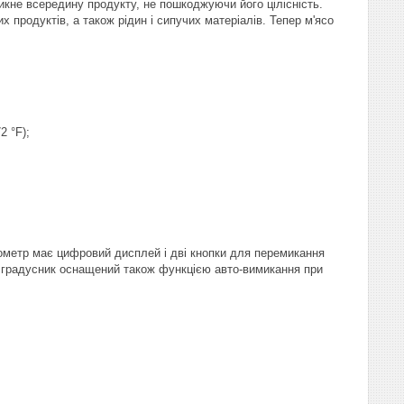
кне всередину продукту, не пошкоджуючи його цілісність.
 продуктів, а також рідин і сипучих матеріалів. Тепер м'ясо
2 °F);
мометр має цифровий дисплей і дві кнопки для перемикання
й градусник оснащений також функцією авто-вимикання при