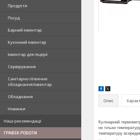
Продукти
Посуд
Барний інвентар
Кухонний інвентар
Інвентар для піцерії
Сервірування
Санітарно-гігієнічне
обладнання/інвентар
Обладнання
Опис
Харак
Новинки
Наші рекомендації
Кулінарний термометр
не тільки температур
ГРАФІК РОБОТИ
температуру всередин