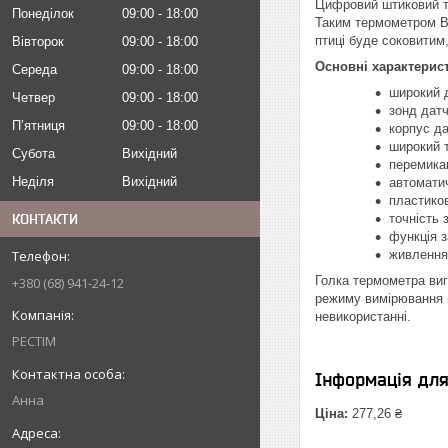
Цифровий штиковий те
Понеділок
09:00
18:00
Таким термометром Вам
птиці буде соковитим,
Вівторок
09:00
18:00
Основні характерис
Середа
09:00
18:00
широкий д
Четвер
09:00
18:00
зонд датч
Пʼятниця
09:00
18:00
корпус да
широкий т
Субота
Вихідний
перемика
Неділя
Вихідний
автоматич
пластиков
КОНТАКТИ
точність 
функція з
живлення:
Голка термометра виг
+380 (68) 941-24-12
режиму вимірювання в
невикористанні.
РЕСТІМ
Інформація дл
Анна
Ціна:
277,26 ₴