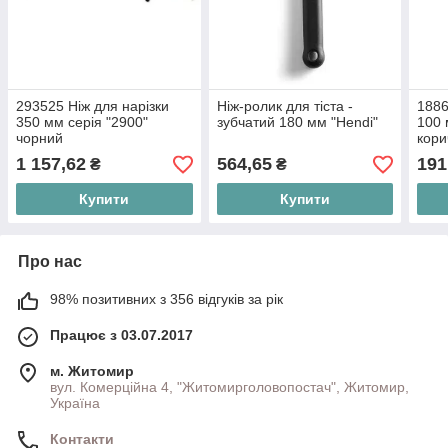
293525 Ніж для нарізки
Ніж-ролик для тіста -
1886
350 мм серія "2900"
зубчатий 180 мм "Hendi"
100 
чорний
кори
1 157,62
564,65
191
₴
₴
Купити
Купити
Про нас
98% позитивних з 356 відгуків за рік
Працює з 03.07.2017
м. Житомир
вул. Комерційна 4, "Житомирголовопостач", Житомир,
Україна
Контакти