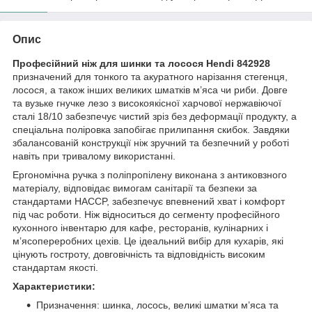
Опис
Професійний ніж для шинки та лосося Hendi 842928
призначений для тонкого та акуратного нарізання стегенця,
лосося, а також інших великих шматків м’яса чи риби. Довге
та вузьке гнучке лезо з високоякісної харчової нержавіючої
сталі 18/10 забезпечує чистий зріз без деформації продукту, а
спеціальна поліровка запобігає прилипання скибок. Завдяки
збалансованій конструкції ніж зручний та безпечний у роботі
навіть при тривалому використанні.
Ергономічна ручка з поліпропілену виконана з антиковзного
матеріалу, відповідає вимогам санітарії та безпеки за
стандартами HACCP, забезпечує впевнений хват і комфорт
під час роботи. Ніж відноситься до сегменту професійного
кухонного інвентарю для кафе, ресторанів, кулінарних і
м’ясопереробних цехів. Це ідеальний вибір для кухарів, які
цінують гостроту, довговічність та відповідність високим
стандартам якості.
Характеристики:
Призначення: шинка, лосось, великі шматки м’яса та