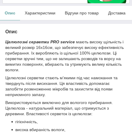
Опис
Характеристики
Відгуки про товар
Доставка
Опис
Целюлозні серветки PRO service
мають високу щільність і
великий розмір 16х16см, що забезпечує високу ефективність
прибирання. Іх виробляють із щільної 100% целюлози. Ці
серветки зручні тим, що не залишають розводів та ворсу на
вимитих поверхнях, вбирають та утримують велику кількість
вологи.
Целюлозні серветки стають м'якими під час намокання та
тверднуть після висихання. Ця властивість допомагає
запобігти розмноженню мікробів та захистити від появи
неприємного запаху.
Використовуються виключно для вологого прибирання.
Целюлоза - натуральний матеріал, що отримується з
деревини. Властивості серветок із целюлози:
гігієнічність,
висока вбираність вологи,