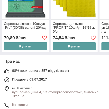
Серветки віскозні 10шт/уп
Серветки целюлозні
Серв
"Pro" (30*38) зелені 20/ящ
"PROFIT" 10шт/уп 16*16см
уп 1
б/е
ящ
70,80
74,54
111
₴/пач
₴/пач
Купити
Купити
Про нас
98% позитивних з 357 відгуків за рік
Працює з 03.07.2017
м. Житомир
вул. Комерційна 4, "Житомирголовопостач", Житомир,
Україна
Контакти