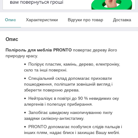
Опис
Характеристики
Відгуки про товар
Доставка
Опис
Поліроль для меблів PRONTO
повертає дереву його
природну красу.
Полірує пластик, камінь, дерево, електроніку,
скло та інші поверхні.
Спеціальний склад допомагає приховати
пошкодження, поліпшити зовнішній вигляд і
зберегти поверхню дерева.
Нейтралізує в повітрі до 90 % невидимих ​​оку
алергенів і полегшує прибирання.
Запобігає швидкому накопичуванню пилу
завдяки силікону-антистатику.
PRONTO допомагає позбутися слідів пальців і
інших плям, надає блиск і захищає Вашу меблі.