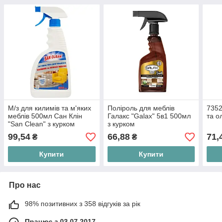
М/з для килимів та м'яких
Поліроль для меблів
7352
меблів 500мл Сан Клін
Галакс "Galax" 5в1 500мл
та о
"San Clean" з курком
з курком
99,54
66,88
71,
₴
₴
Купити
Купити
Про нас
98% позитивних з 358 відгуків за рік
Працює з 03.07.2017