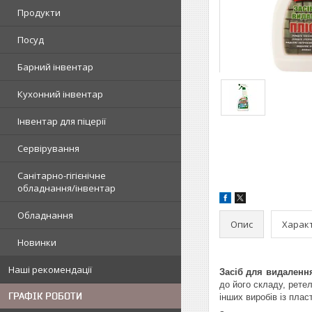
Продукти
Посуд
Барний інвентар
Кухонний інвентар
Інвентар для піцерії
Сервірування
Санітарно-гігієнічне
обладнання/інвентар
Обладнання
Опис
Харак
Новинки
Наші рекомендації
Засіб для видалення
до його складу, ретел
ГРАФІК РОБОТИ
інших виробів із плас