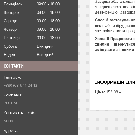
Завдяки збалансовани
Понеділок
09:00
18:00
з підвищеною вологіс
дезінфекцію. Завдяки 
Вівторок
09:00
18:00
Спосіб застосування
Середа
09:00
18:00
цвілі або забрудненн
Четвер
09:00
18:00
застарілих плям проц
Пʼятниця
09:00
18:00
Увага!!! Працювати 
хвилин і звернутися
Субота
Вихідний
змішувати з іншими
Неділя
Вихідний
КОНТАКТИ
Інформація дл
+380 (68) 941-24-12
Ціна:
153,08 ₴
РЕСТІМ
Анна