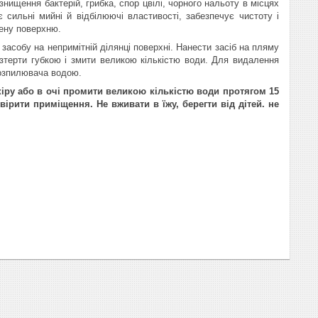
нищення бактерій, грибка, спор цвілі, чорного нальоту в місцях
 сильні мийні й відбілюючі властивості, забезпечує чистоту і
нену поверхню.
засобу на непримітній ділянці поверхні. Нанести засіб на пляму
озтерти губкою і змити великою кількістю води. Для видалення
розпилювача водою.
кіру або в очі промити великою кількістю води протягом 15
вірити приміщення. Не вживати в їжу, берегти від дітей. не