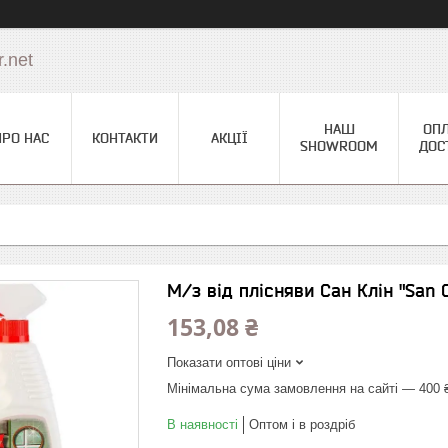
.net
НАШ
ОПЛ
ПРО НАС
КОНТАКТИ
АКЦІЇ
SHOWROOM
ДОС
М/з від плісняви Сан Клін "San 
153,08 ₴
Показати оптові ціни
Мінімальна сума замовлення на сайті — 400 
В наявності
Оптом і в роздріб