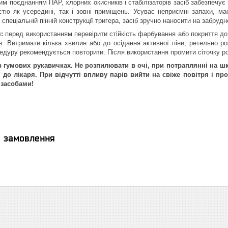
м поєднанням ПАР, хлорних окисників і стабілізаторів засіб забезпечує з
тю як усередині, так і зовні приміщень. Усуває неприємні запахи, має
спеціальній пінній конструкції тригера, засіб зручно наносити на забруд
:
перед використанням перевірити стійкість фарбування або покриття до 
я. Витримати кілька хвилин або до осідання активної піни, ретельно р
едуру рекомендується повторити. Після використання промити сіточку 
в гумових рукавичках. Не розпилювати в очі, при потраплянні на ш
 до лікаря. При відчутті впливу парів вийти на свіже повітря і про
 засобами!
я замовлення