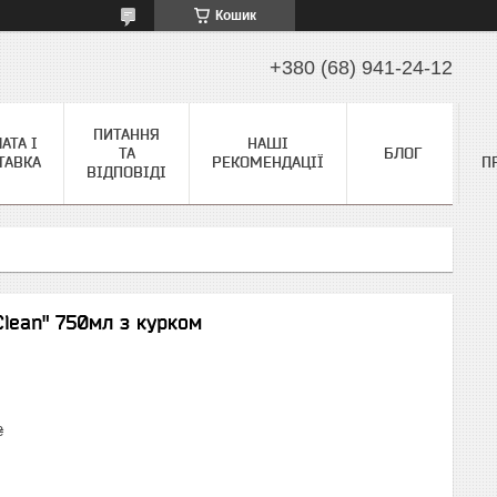
Кошик
+380 (68) 941-24-12
ПИТАННЯ
АТА І
НАШІ
ТА
БЛОГ
ТАВКА
РЕКОМЕНДАЦІЇ
П
ВІДПОВІДІ
Clean" 750мл з курком
₴