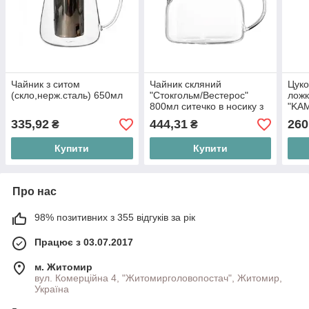
Чайник з ситом
Чайник скляний
Цуко
(скло,нерж.сталь) 650мл
"Стокгольм/Вестерос"
ложк
800мл ситечко в носику з
"KAM
бамбук. кришкою
335,92
444,31
260
₴
₴
Купити
Купити
Про нас
98% позитивних з 355 відгуків за рік
Працює з 03.07.2017
м. Житомир
вул. Комерційна 4, "Житомирголовопостач", Житомир,
Україна