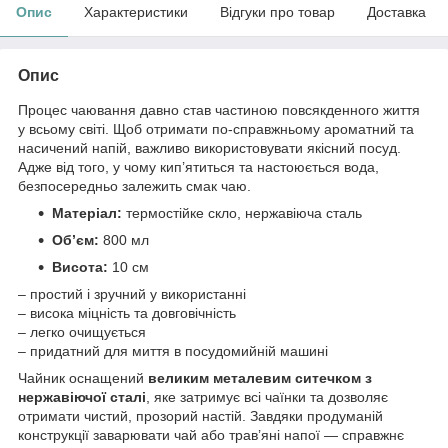
Опис
Характеристики
Відгуки про товар
Доставка
Опис
Процес чаювання давно став частиною повсякденного життя
у всьому світі. Щоб отримати по-справжньому ароматний та
насичений напій, важливо використовувати якісний посуд.
Адже від того, у чому кип’ятиться та настоюється вода,
безпосередньо залежить смак чаю.
Матеріал:
термостійке скло, нержавіюча сталь
Об’єм:
800 мл
Висота:
10 см
– простий і зручний у використанні
– висока міцність та довговічність
– легко очищується
– придатний для миття в посудомийній машині
Чайник оснащений
великим металевим ситечком з
нержавіючої сталі
, яке затримує всі чаїнки та дозволяє
отримати чистий, прозорий настій. Завдяки продуманій
конструкції заварювати чай або трав’яні напої — справжнє