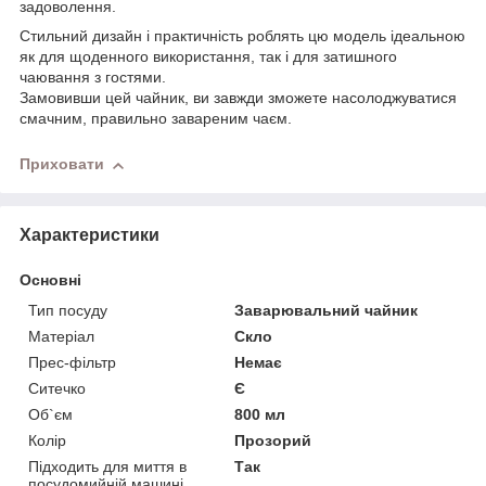
задоволення.
Стильний дизайн і практичність роблять цю модель ідеальною
як для щоденного використання, так і для затишного
чаювання з гостями.
Замовивши цей чайник, ви завжди зможете насолоджуватися
смачним, правильно завареним чаєм.
Приховати
Характеристики
Основні
Тип посуду
Заварювальний чайник
Матеріал
Скло
Прес-фільтр
Немає
Ситечко
Є
Об`єм
800 мл
Колір
Прозорий
Підходить для миття в
Так
посудомийній машині