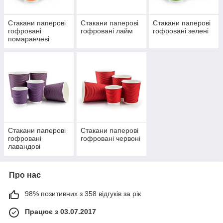
Стакани паперові
Стакани паперові
Стакани паперові
гофровані
гофровані лайм
гофровані зелені
помаранчеві
Стакани паперові
Стакани паперові
гофровані
гофровані червоні
лавандові
Про нас
98% позитивних з 358 відгуків за рік
Працює з 03.07.2017