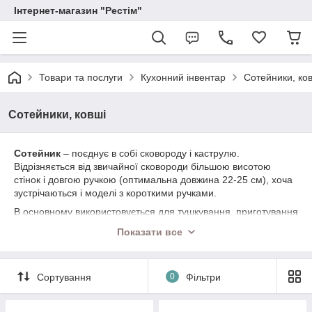
Інтернет-магазин "Рестім"
Товари та послуги
Кухонний інвентар
Сотейники, ко
Сотейники, ковші
Сотейник
– поєднує в собі сковороду і каструлю.
Відрізняється від звичайної сковороди більшою висотою
стінок і довгою ручкою (оптимальна довжина 22-25 см), хоча
зустрічаються і моделі з короткими ручками.
В основному використовується для тушкування, приготування
соусів, пасерування. Сотейник можна застосувати і для
Показати все
варіння, і для смаження – це особливо зручно в тих випадках,
коли потрібно струшування їжі в процесі готування або
необхідно зберегти рідина в страві.
Сортування
0
Фільтри
Ківш
– різновид каструль з довгою ручкою, яка полегшує
поводження з начинням. У той же час, обсяг ковша дещо
менше, а довга ручка ускладнює використовувати ківш в