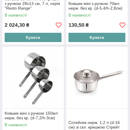
з ручкою 28х13 см, 7 л, серія
Ковшик міні з ручкою 70мл
"Resto Range"
нерж. без кр. (d-5,4/h-2,8cм)
В наявності
В наявності
2 024,30
130,50
₴
₴
Купити
Купити
Ковшик міні з ручкою 150мл
нерж. без кр. (d-7,2/h-3см)
Сотейник нерж. 1,2 л (d-16
В наявності
см) зі скл. кришкою Стрейт