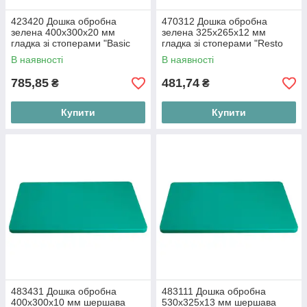
423420 Дошка обробна
470312 Дошка обробна
зелена 400х300х20 мм
зелена 325х265х12 мм
гладка зі стоперами "Basic
гладка зі стоперами "Resto
line" FoREST
line" FoREST
В наявності
В наявності
785,85
481,74
₴
₴
Купити
Купити
483431 Дошка обробна
483111 Дошка обробна
400x300x10 мм шершава
530х325х13 мм шершава