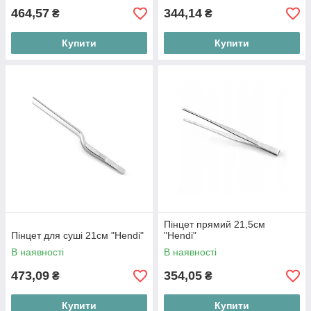
464,57
344,14
₴
₴
Купити
Купити
Пінцет прямий 21,5см
Пінцет для суші 21см "Hendi"
"Hendi"
В наявності
В наявності
473,09
354,05
₴
₴
Купити
Купити