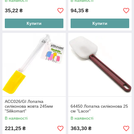
В наявності
В наявності
35,22
94,35
₴
₴
Купити
Купити
ACC026/GI Лопатка
силіконова жовта 245мм
64450 Лопатка силіконова 25
"Silikomart"
см "Lacor"
В наявності
В наявності
221,25
363,30
₴
₴