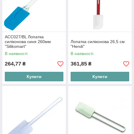
ACC027/BL Лопатка
силіконова синя 260мм
Лопатка силіконова 26,5 см
"Silikomart"
"Hendi"
В наявності
В наявності
264,77
361,85
₴
₴
Купити
Купити